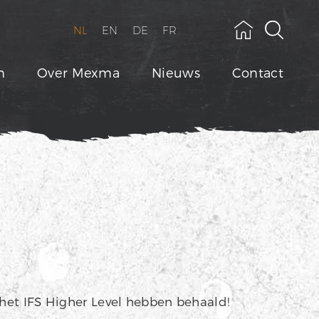
NL
EN
DE
FR
n
Over Mexma
Nieuws
Contact
het IFS Higher Level hebben behaald!